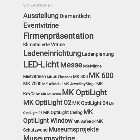
SCHLAGWÖRTER
Ausstellung
Diamantlicht
Eventvitrine
Firmenpräsentation
Klimatisierte Vitrine
Ladeneinrichtung
Ladenplanung
LED-Licht
Messe
Mietvitrine
MK 600
Mietvitrinen
MK 300
MK 3D Flashbox
MK 7000
MK
MK AllMetal
MK JewelleryStage
MK OptiLight
KeyCase
MK Museum
MK OptiLight 02
MK OptiLight 04
MK
MK
MK OptiLight Ceiling
OptiLight 06
OptiLight Window
MK
MK SafeBox
Museumsprojekte
Schutzwand
Museumsvitrine