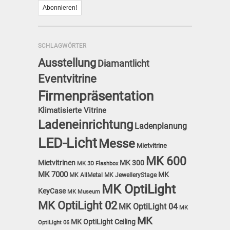
SCHLAGWÖRTER
Ausstellung
Diamantlicht
Eventvitrine
Firmenpräsentation
Klimatisierte Vitrine
Ladeneinrichtung
Ladenplanung
LED-Licht
Messe
Mietvitrine
MK 600
Mietvitrinen
MK 300
MK 3D Flashbox
MK 7000
MK
MK AllMetal
MK JewelleryStage
MK OptiLight
KeyCase
MK Museum
MK OptiLight 02
MK OptiLight 04
MK
MK
MK OptiLight Ceiling
OptiLight 06