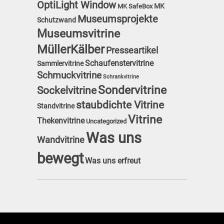
OptiLight Window
MK
MK SafeBox
Museumsprojekte
Schutzwand
Museumsvitrine
MüllerKälber
Presseartikel
Schaufenstervitrine
Sammlervitrine
Schmuckvitrine
Schrankvitrine
Sondervitrine
Sockelvitrine
staubdichte Vitrine
Standvitrine
Vitrine
Thekenvitrine
Uncategorized
Was uns
Wandvitrine
bewegt
Was uns erfreut